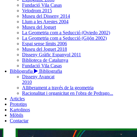
Fundació Vila Casas
Velodrom 2015
Museu del Disseny 2014
Llum a les Arestes 2004
Museu del Joguet
La Geometria com a Seducció (Oviedo 2002)
La Geometria com a Seducció (Gijón 2002)
Espai sense límits 2006
Museu del Joguet 2018
Disseny Gràfic Espanyol 2011
Biblioteca de Catalunya
Fundació Vila Casas
Bibliografia
Bibliografia
Disseny Avançat
2010
Alliberament a través de la geometria
Racionalitat i organicitat en l'obra de Pedrago...
Articles
Prototips
Kartolinos
Mòbils
Contactar