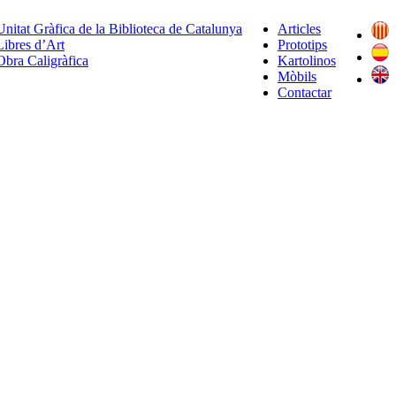
Unitat Gràfica de la Biblioteca de Catalunya
Articles
Libres d’Art
Prototips
Obra Caligràfica
Kartolinos
Mòbils
Contactar