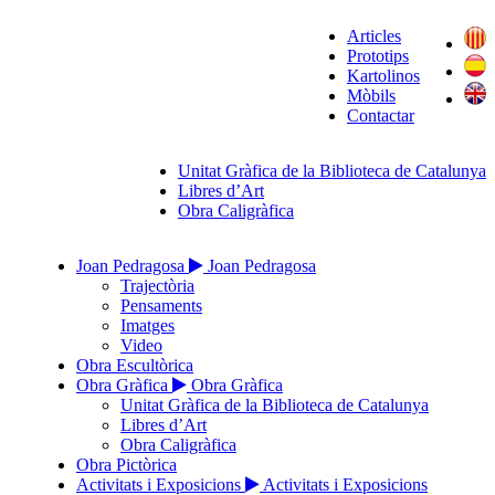
Articles
Prototips
Kartolinos
Mòbils
Contactar
Unitat Gràfica de la Biblioteca de Catalunya
Libres d’Art
Obra Caligràfica
Joan Pedragosa
Joan Pedragosa
Trajectòria
Pensaments
Imatges
Video
Obra Escultòrica
Obra Gràfica
Obra Gràfica
Unitat Gràfica de la Biblioteca de Catalunya
Libres d’Art
Obra Caligràfica
Obra Pictòrica
Activitats i Exposicions
Activitats i Exposicions