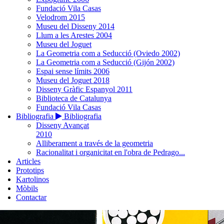
Fundació Vila Casas
Velodrom 2015
Museu del Disseny 2014
Llum a les Arestes 2004
Museu del Joguet
La Geometria com a Seducció (Oviedo 2002)
La Geometria com a Seducció (Gijón 2002)
Espai sense límits 2006
Museu del Joguet 2018
Disseny Gràfic Espanyol 2011
Biblioteca de Catalunya
Fundació Vila Casas
Bibliografia
Bibliografia
Disseny Avançat
2010
Alliberament a través de la geometria
Racionalitat i organicitat en l'obra de Pedrago...
Articles
Prototips
Kartolinos
Mòbils
Contactar