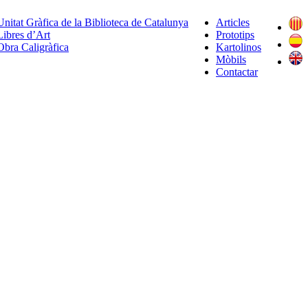
Unitat Gràfica de la Biblioteca de Catalunya
Articles
Libres d’Art
Prototips
Obra Caligràfica
Kartolinos
Mòbils
Contactar