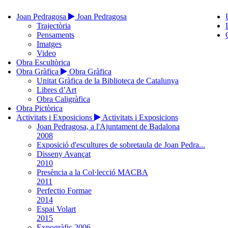
Joan Pedragosa
Joan Pedragosa
Trajectòria
Pensaments
Imatges
Video
Obra Escultòrica
Obra Gràfica
Obra Gràfica
Unitat Gràfica de la Biblioteca de Catalunya
Libres d’Art
Obra Caligràfica
Obra Pictòrica
Activitats i Exposicions
Activitats i Exposicions
Joan Pedragosa, a l'Ajuntament de Badalona
2008
Exposició d'escultures de sobretaula de Joan Pedra...
Disseny Avançat
2010
Presència a la Col·lecció MACBA
2011
Perfectio Formae
2014
Espai Volart
2015
Expogràfic 2006