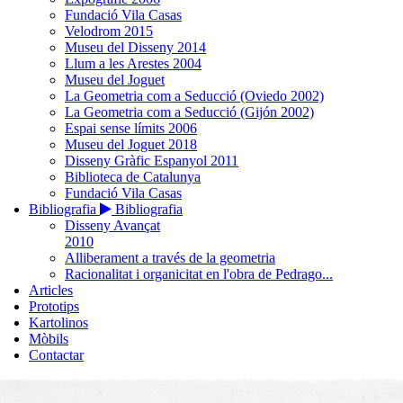
Fundació Vila Casas
Velodrom 2015
Museu del Disseny 2014
Llum a les Arestes 2004
Museu del Joguet
La Geometria com a Seducció (Oviedo 2002)
La Geometria com a Seducció (Gijón 2002)
Espai sense límits 2006
Museu del Joguet 2018
Disseny Gràfic Espanyol 2011
Biblioteca de Catalunya
Fundació Vila Casas
Bibliografia
Bibliografia
Disseny Avançat
2010
Alliberament a través de la geometria
Racionalitat i organicitat en l'obra de Pedrago...
Articles
Prototips
Kartolinos
Mòbils
Contactar