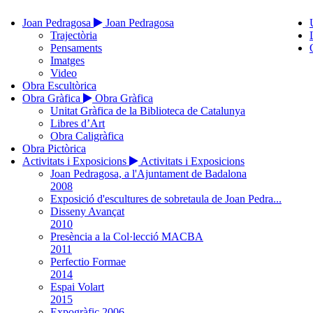
Joan Pedragosa
Joan Pedragosa
Trajectòria
Pensaments
Imatges
Video
Obra Escultòrica
Obra Gràfica
Obra Gràfica
Unitat Gràfica de la Biblioteca de Catalunya
Libres d’Art
Obra Caligràfica
Obra Pictòrica
Activitats i Exposicions
Activitats i Exposicions
Joan Pedragosa, a l'Ajuntament de Badalona
2008
Exposició d'escultures de sobretaula de Joan Pedra...
Disseny Avançat
2010
Presència a la Col·lecció MACBA
2011
Perfectio Formae
2014
Espai Volart
2015
Expogràfic 2006