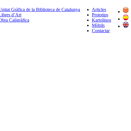
Unitat Gràfica de la Biblioteca de Catalunya
Articles
Libres d’Art
Prototips
Obra Caligràfica
Kartolinos
Mòbils
Contactar