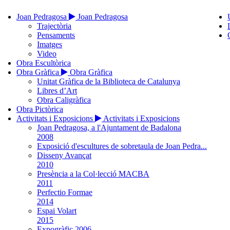
Joan Pedragosa
Joan Pedragosa
Trajectòria
Pensaments
Imatges
Video
Obra Escultòrica
Obra Gràfica
Obra Gràfica
Unitat Gràfica de la Biblioteca de Catalunya
Libres d’Art
Obra Caligràfica
Obra Pictòrica
Activitats i Exposicions
Activitats i Exposicions
Joan Pedragosa, a l'Ajuntament de Badalona
2008
Exposició d'escultures de sobretaula de Joan Pedra...
Disseny Avançat
2010
Presència a la Col·lecció MACBA
2011
Perfectio Formae
2014
Espai Volart
2015
Expogràfic 2006