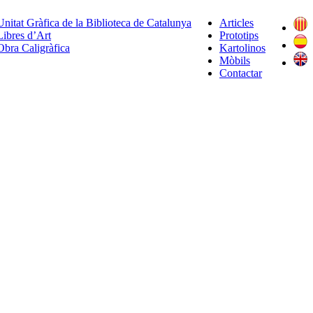
Unitat Gràfica de la Biblioteca de Catalunya
Articles
Libres d’Art
Prototips
Obra Caligràfica
Kartolinos
Mòbils
Contactar