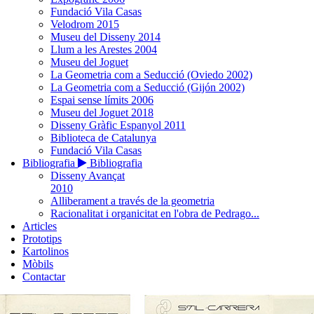
Fundació Vila Casas
Velodrom 2015
Museu del Disseny 2014
Llum a les Arestes 2004
Museu del Joguet
La Geometria com a Seducció (Oviedo 2002)
La Geometria com a Seducció (Gijón 2002)
Espai sense límits 2006
Museu del Joguet 2018
Disseny Gràfic Espanyol 2011
Biblioteca de Catalunya
Fundació Vila Casas
Bibliografia
Bibliografia
Disseny Avançat
2010
Alliberament a través de la geometria
Racionalitat i organicitat en l'obra de Pedrago...
Articles
Prototips
Kartolinos
Mòbils
Contactar