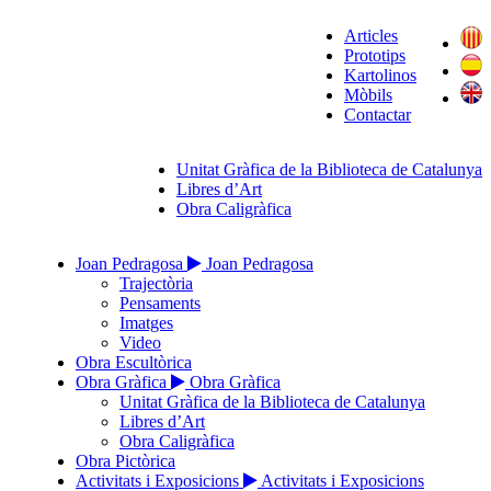
Articles
Prototips
Kartolinos
Mòbils
Contactar
Unitat Gràfica de la Biblioteca de Catalunya
Libres d’Art
Obra Caligràfica
Joan Pedragosa
Joan Pedragosa
Trajectòria
Pensaments
Imatges
Video
Obra Escultòrica
Obra Gràfica
Obra Gràfica
Unitat Gràfica de la Biblioteca de Catalunya
Libres d’Art
Obra Caligràfica
Obra Pictòrica
Activitats i Exposicions
Activitats i Exposicions