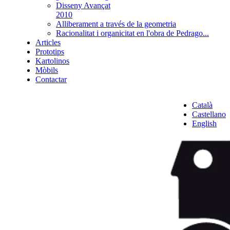
Disseny Avançat
2010
Alliberament a través de la geometria
Racionalitat i organicitat en l'obra de Pedrago...
Articles
Prototips
Kartolinos
Mòbils
Contactar
Català
Castellano
English