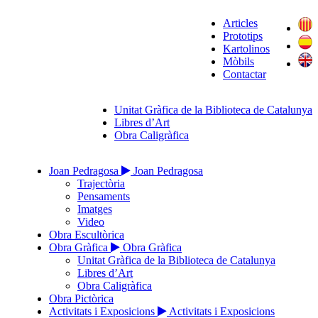
Articles
Prototips
Kartolinos
Mòbils
Contactar
Unitat Gràfica de la Biblioteca de Catalunya
Libres d’Art
Obra Caligràfica
Joan Pedragosa
Joan Pedragosa
Trajectòria
Pensaments
Imatges
Video
Obra Escultòrica
Obra Gràfica
Obra Gràfica
Unitat Gràfica de la Biblioteca de Catalunya
Libres d’Art
Obra Caligràfica
Obra Pictòrica
Activitats i Exposicions
Activitats i Exposicions