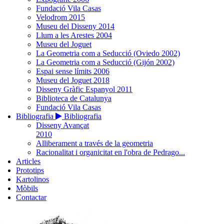
Fundació Vila Casas
Velodrom 2015
Museu del Disseny 2014
Llum a les Arestes 2004
Museu del Joguet
La Geometria com a Seducció (Oviedo 2002)
La Geometria com a Seducció (Gijón 2002)
Espai sense límits 2006
Museu del Joguet 2018
Disseny Gràfic Espanyol 2011
Biblioteca de Catalunya
Fundació Vila Casas
Bibliografia
Bibliografia
Disseny Avançat
2010
Alliberament a través de la geometria
Racionalitat i organicitat en l'obra de Pedrago...
Articles
Prototips
Kartolinos
Mòbils
Contactar