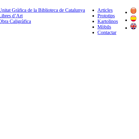
Unitat Gràfica de la Biblioteca de Catalunya
Articles
Libres d’Art
Prototips
Obra Caligràfica
Kartolinos
Mòbils
Contactar