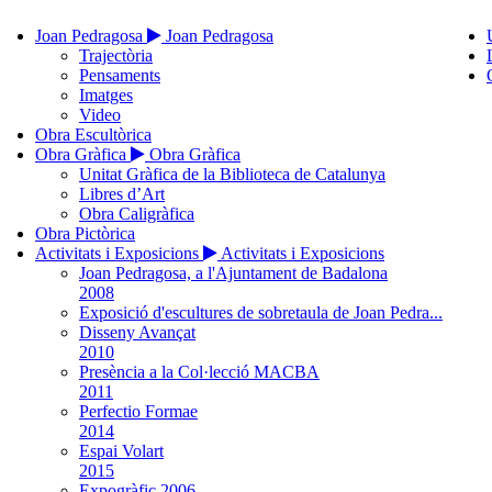
Joan Pedragosa
Joan Pedragosa
Trajectòria
Pensaments
Imatges
Video
Obra Escultòrica
Obra Gràfica
Obra Gràfica
Unitat Gràfica de la Biblioteca de Catalunya
Libres d’Art
Obra Caligràfica
Obra Pictòrica
Activitats i Exposicions
Activitats i Exposicions
Joan Pedragosa, a l'Ajuntament de Badalona
2008
Exposició d'escultures de sobretaula de Joan Pedra...
Disseny Avançat
2010
Presència a la Col·lecció MACBA
2011
Perfectio Formae
2014
Espai Volart
2015
Expogràfic 2006