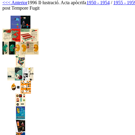
<<< Anterior
1996 Il·lustració. Acta apòcrifa
1950 - 1954
/
1955 - 195
post Tempore Fugit