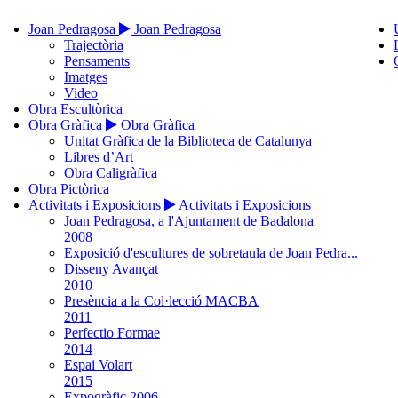
Joan Pedragosa
Joan Pedragosa
Trajectòria
Pensaments
Imatges
Video
Obra Escultòrica
Obra Gràfica
Obra Gràfica
Unitat Gràfica de la Biblioteca de Catalunya
Libres d’Art
Obra Caligràfica
Obra Pictòrica
Activitats i Exposicions
Activitats i Exposicions
Joan Pedragosa, a l'Ajuntament de Badalona
2008
Exposició d'escultures de sobretaula de Joan Pedra...
Disseny Avançat
2010
Presència a la Col·lecció MACBA
2011
Perfectio Formae
2014
Espai Volart
2015
Expogràfic 2006