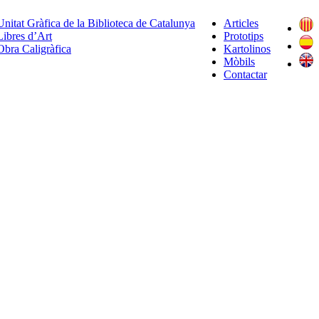
Unitat Gràfica de la Biblioteca de Catalunya
Articles
Libres d’Art
Prototips
Obra Caligràfica
Kartolinos
Mòbils
Contactar