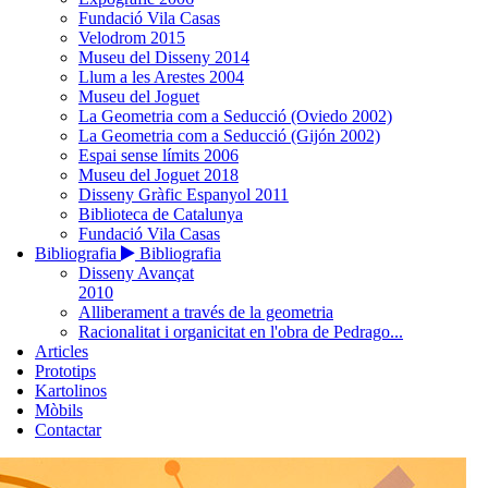
Fundació Vila Casas
Velodrom 2015
Museu del Disseny 2014
Llum a les Arestes 2004
Museu del Joguet
La Geometria com a Seducció (Oviedo 2002)
La Geometria com a Seducció (Gijón 2002)
Espai sense límits 2006
Museu del Joguet 2018
Disseny Gràfic Espanyol 2011
Biblioteca de Catalunya
Fundació Vila Casas
Bibliografia
Bibliografia
Disseny Avançat
2010
Alliberament a través de la geometria
Racionalitat i organicitat en l'obra de Pedrago...
Articles
Prototips
Kartolinos
Mòbils
Contactar