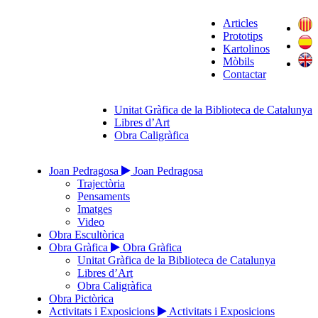
Articles
Prototips
Kartolinos
Mòbils
Contactar
Unitat Gràfica de la Biblioteca de Catalunya
Libres d’Art
Obra Caligràfica
Joan Pedragosa
Joan Pedragosa
Trajectòria
Pensaments
Imatges
Video
Obra Escultòrica
Obra Gràfica
Obra Gràfica
Unitat Gràfica de la Biblioteca de Catalunya
Libres d’Art
Obra Caligràfica
Obra Pictòrica
Activitats i Exposicions
Activitats i Exposicions