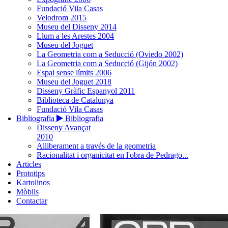
Fundació Vila Casas
Velodrom 2015
Museu del Disseny 2014
Llum a les Arestes 2004
Museu del Joguet
La Geometria com a Seducció (Oviedo 2002)
La Geometria com a Seducció (Gijón 2002)
Espai sense límits 2006
Museu del Joguet 2018
Disseny Gràfic Espanyol 2011
Biblioteca de Catalunya
Fundació Vila Casas
Bibliografia
Bibliografia
Disseny Avançat
2010
Alliberament a través de la geometria
Racionalitat i organicitat en l'obra de Pedrago...
Articles
Prototips
Kartolinos
Mòbils
Contactar