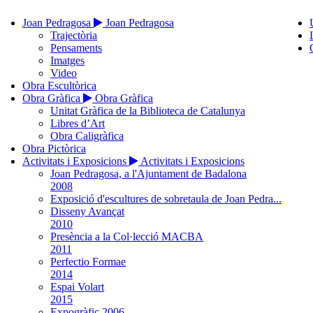
Joan Pedragosa
Joan Pedragosa
Trajectòria
Pensaments
Imatges
Video
Obra Escultòrica
Obra Gràfica
Obra Gràfica
Unitat Gràfica de la Biblioteca de Catalunya
Libres d’Art
Obra Caligràfica
Obra Pictòrica
Activitats i Exposicions
Activitats i Exposicions
Joan Pedragosa, a l'Ajuntament de Badalona
2008
Exposició d'escultures de sobretaula de Joan Pedra...
Disseny Avançat
2010
Presència a la Col·lecció MACBA
2011
Perfectio Formae
2014
Espai Volart
2015
Expogràfic 2006