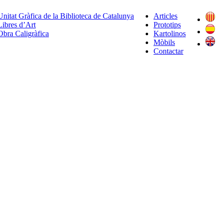
Unitat Gràfica de la Biblioteca de Catalunya
Articles
Libres d’Art
Prototips
Obra Caligràfica
Kartolinos
Mòbils
Contactar