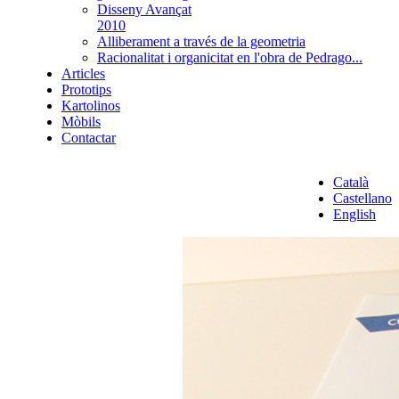
Disseny Avançat
2010
Alliberament a través de la geometria
Racionalitat i organicitat en l'obra de Pedrago...
Articles
Prototips
Kartolinos
Mòbils
Contactar
Català
Castellano
English