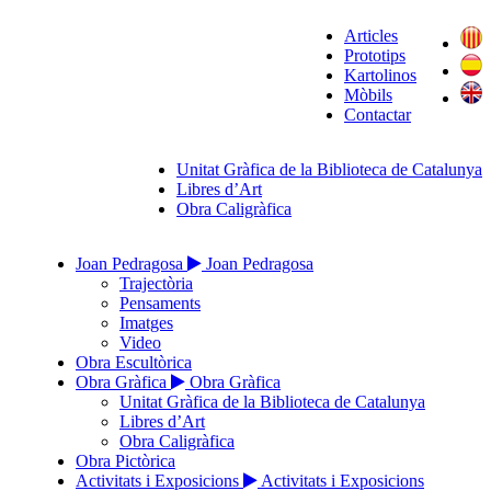
Articles
Prototips
Kartolinos
Mòbils
Contactar
Unitat Gràfica de la Biblioteca de Catalunya
Libres d’Art
Obra Caligràfica
Joan Pedragosa
Joan Pedragosa
Trajectòria
Pensaments
Imatges
Video
Obra Escultòrica
Obra Gràfica
Obra Gràfica
Unitat Gràfica de la Biblioteca de Catalunya
Libres d’Art
Obra Caligràfica
Obra Pictòrica
Activitats i Exposicions
Activitats i Exposicions