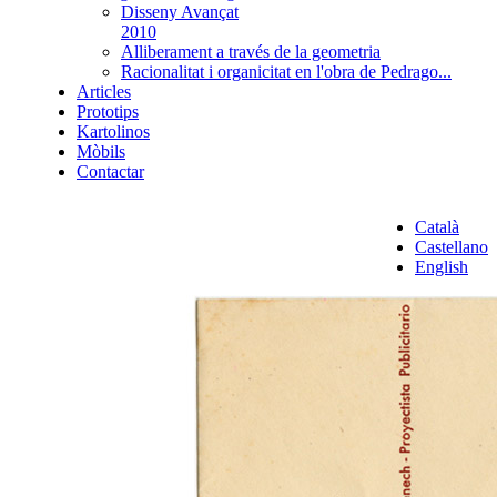
Disseny Avançat
2010
Alliberament a través de la geometria
Racionalitat i organicitat en l'obra de Pedrago...
Articles
Prototips
Kartolinos
Mòbils
Contactar
Català
Castellano
English