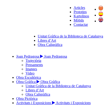
Articles
Prototips
Kartolinos
Mòbils
Contactar
Unitat Gràfica de la Biblioteca de Catalunya
Libres d’Art
Obra Caligràfica
Joan Pedragosa
Joan Pedragosa
Trajectòria
Pensaments
Imatges
Video
Obra Escultòrica
Obra Gràfica
Obra Gràfica
Unitat Gràfica de la Biblioteca de Catalunya
Libres d’Art
Obra Caligràfica
Obra Pictòrica
Activitats i Exposicions
Activitats i Exposicions