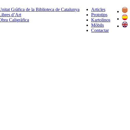
Unitat Gràfica de la Biblioteca de Catalunya
Articles
Libres d’Art
Prototips
Obra Caligràfica
Kartolinos
Mòbils
Contactar