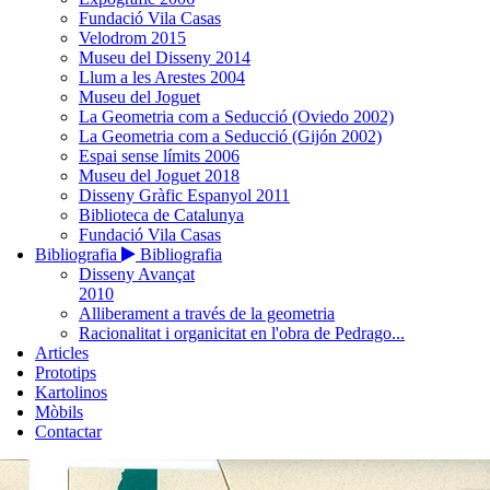
Fundació Vila Casas
Velodrom 2015
Museu del Disseny 2014
Llum a les Arestes 2004
Museu del Joguet
La Geometria com a Seducció (Oviedo 2002)
La Geometria com a Seducció (Gijón 2002)
Espai sense límits 2006
Museu del Joguet 2018
Disseny Gràfic Espanyol 2011
Biblioteca de Catalunya
Fundació Vila Casas
Bibliografia
Bibliografia
Disseny Avançat
2010
Alliberament a través de la geometria
Racionalitat i organicitat en l'obra de Pedrago...
Articles
Prototips
Kartolinos
Mòbils
Contactar