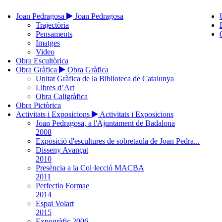
Joan Pedragosa
Joan Pedragosa
Trajectòria
Pensaments
Imatges
Video
Obra Escultòrica
Obra Gràfica
Obra Gràfica
Unitat Gràfica de la Biblioteca de Catalunya
Libres d’Art
Obra Caligràfica
Obra Pictòrica
Activitats i Exposicions
Activitats i Exposicions
Joan Pedragosa, a l'Ajuntament de Badalona
2008
Exposició d'escultures de sobretaula de Joan Pedra...
Disseny Avançat
2010
Presència a la Col·lecció MACBA
2011
Perfectio Formae
2014
Espai Volart
2015
Expogràfic 2006