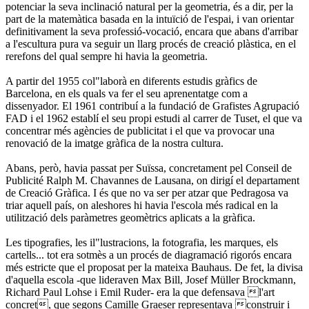
potenciar la seva inclinació natural per la geometria, és a dir, per la
part de la matemàtica basada en la intuïció de l'espai, i van orientar
definitivament la seva professió-vocació, encara que abans d'arribar
a l'escultura pura va seguir un llarg procés de creació plàstica, en el
rerefons del qual sempre hi havia la geometria.
A partir del 1955 col"laborà en diferents estudis gràfics de
Barcelona, en els quals va fer el seu aprenentatge com a
dissenyador. El 1961 contribuí a la fundació de Grafistes Agrupació
FAD i el 1962 establí el seu propi estudi al carrer de Tuset, el que va
concentrar més agències de publicitat i el que va provocar una
renovació de la imatge gràfica de la nostra cultura.
Abans, però, havia passat per Suïssa, concretament pel Conseil de
Publicité Ralph M. Chavannes de Lausana, on dirigí el departament
de Creació Gràfica. I és que no va ser per atzar que Pedragosa va
triar aquell país, on aleshores hi havia l'escola més radical en la
utilització dels paràmetres geomètrics aplicats a la gràfica.
Les tipografies, les il"lustracions, la fotografia, les marques, els
cartells... tot era sotmès a un procés de diagramació rigorós encara
més estricte que el proposat per la mateixa Bauhaus. De fet, la divisa
d'aquella escola -que lideraven Max Bill, Josef Müller Brockmann,
Richard Paul Lohse i Emil Ruder- era la que defensava l'art
concret, que segons Camille Graeser representava construir i