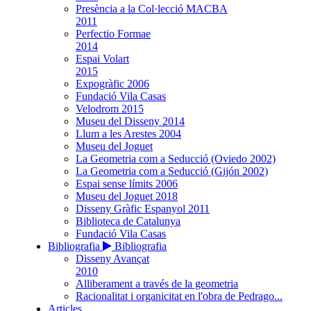
Presència a la Col·lecció MACBA
2011
Perfectio Formae
2014
Espai Volart
2015
Expogràfic 2006
Fundació Vila Casas
Velodrom 2015
Museu del Disseny 2014
Llum a les Arestes 2004
Museu del Joguet
La Geometria com a Seducció (Oviedo 2002)
La Geometria com a Seducció (Gijón 2002)
Espai sense límits 2006
Museu del Joguet 2018
Disseny Gràfic Espanyol 2011
Biblioteca de Catalunya
Fundació Vila Casas
Bibliografia
Bibliografia
Disseny Avançat
2010
Alliberament a través de la geometria
Racionalitat i organicitat en l'obra de Pedrago...
Articles