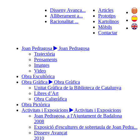
Disseny Avança...
Articles
Alliberament a...
Prototips
Racionalitat ...
Kartolinos
Mòbils
Contactar
Joan Pedragosa
Joan Pedragosa
Trajectòria
Pensaments
Imatges
Video
Obra Escultòrica
Obra Gràfica
Obra Gràfica
Unitat Gràfica de la Biblioteca de Catalunya
Libres d’Art
Obra Caligràfica
Obra Pictòrica
Activitats i Exposicions
Activitats i Exposicions
Joan Pedragosa, a l'Ajuntament de Badalona
2008
Exposició d'escultures de sobretaula de Joan Pedra...
Disseny Avançat
2010