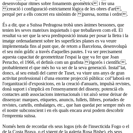
desenvolupar ritmes sobre fonaments geomètrics i fer una
creació i configuració estrictament lògica de les obres d'art,
perquè per a ells concret era sinònim de puresa, norma i ordre.
És a dir, que a Suïssa Pedragosa trobà unes ànimes bessones, que
tenien les seves mateixes inquietuds i que treballaven com ell. El
resultat va ser que la seva predisposició innata per posar la lletra i la
imatge ordenadament sobre les superfícies planes es va veure
implementada fins al punt que, de retorn a Barcelona, desenvolupà
el seu món gràfic a través d'aquelles pautes. I va ser precisament
aquesta capacitat de geometritzar l'espai la que va fer que Joan
Perucho, el 1966, el definís com un grafista rigorós i científic,
probablement el que més ho va ser de la seva generació. Instal"lat,
doncs, al seu estudi del carrer de Tuset, va viure uns anys de gran
activitat professional i d'una enorme projecció pública: col"laborà en
l'organització d'exposicions, en la creació d'anuaris, impulsà revistes,
donà suport i s'implicà en l'ensenyament del disseny, potencià els
contactes amb associacions internacionals i tot això sense deixar de
dissenyar: marques, etiquetes, anuncis, fullets, llibres, portades de
revistes, cartells, embalatges, etc., que han quedat per sempre més en
el nostre subconscient i en els quals encara avui podem descobrir
l'empremta suïssa.
Només hem de recordar els seus logos (els de l'insecticida Fogo o el
de la Costa Brava, o el vigent de la galeria Rosa Bisbe), els seus