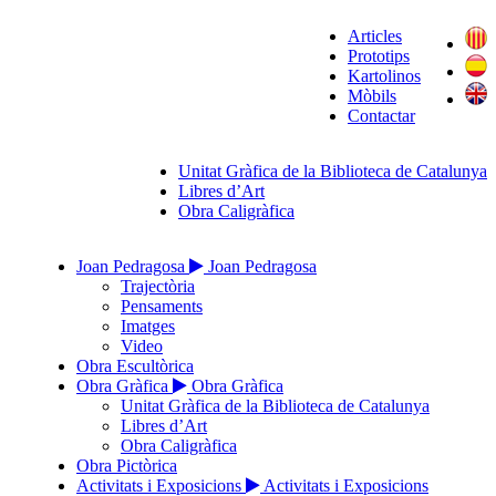
Articles
Prototips
Kartolinos
Mòbils
Contactar
Unitat Gràfica de la Biblioteca de Catalunya
Libres d’Art
Obra Caligràfica
Joan Pedragosa
Joan Pedragosa
Trajectòria
Pensaments
Imatges
Video
Obra Escultòrica
Obra Gràfica
Obra Gràfica
Unitat Gràfica de la Biblioteca de Catalunya
Libres d’Art
Obra Caligràfica
Obra Pictòrica
Activitats i Exposicions
Activitats i Exposicions