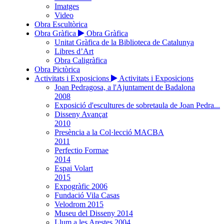
Imatges
Video
Obra Escultòrica
Obra Gràfica
Obra Gràfica
Unitat Gràfica de la Biblioteca de Catalunya
Libres d’Art
Obra Caligràfica
Obra Pictòrica
Activitats i Exposicions
Activitats i Exposicions
Joan Pedragosa, a l'Ajuntament de Badalona
2008
Exposició d'escultures de sobretaula de Joan Pedra...
Disseny Avançat
2010
Presència a la Col·lecció MACBA
2011
Perfectio Formae
2014
Espai Volart
2015
Expogràfic 2006
Fundació Vila Casas
Velodrom 2015
Museu del Disseny 2014
Llum a les Arestes 2004