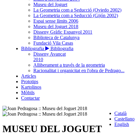
Museu del Joguet
La Geometria com a Seducció (Oviedo 2002)
La Geometria com a Seducció (Gijón 2002)
Espai sense límits 2006
Museu del Joguet 2018
Disseny Gràfic Espanyol 2011
Biblioteca de Catalunya
Fundació Vila Casas
Bibliografia
Bibliografia
Disseny Avançat
2010
Alliberament a través de la geometria
Racionalitat i organicitat en l'obra de Pedrago...
Articles
Prototips
Kartolinos
Mòbils
Contactar
Català
Castellano
English
MUSEU DEL JOGUET