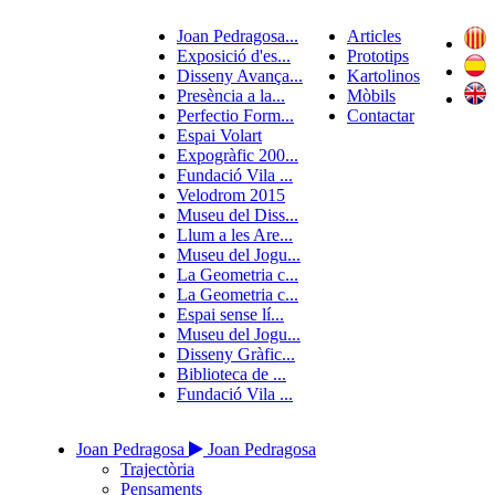
Joan Pedragosa...
Articles
Exposició d'es...
Prototips
Disseny Avança...
Kartolinos
Presència a la...
Mòbils
Perfectio Form...
Contactar
Espai Volart
Expogràfic 200...
Fundació Vila ...
Velodrom 2015
Museu del Diss...
Llum a les Are...
Museu del Jogu...
La Geometria c...
La Geometria c...
Espai sense lí...
Museu del Jogu...
Disseny Gràfic...
Biblioteca de ...
Fundació Vila ...
Joan Pedragosa
Joan Pedragosa
Trajectòria
Pensaments