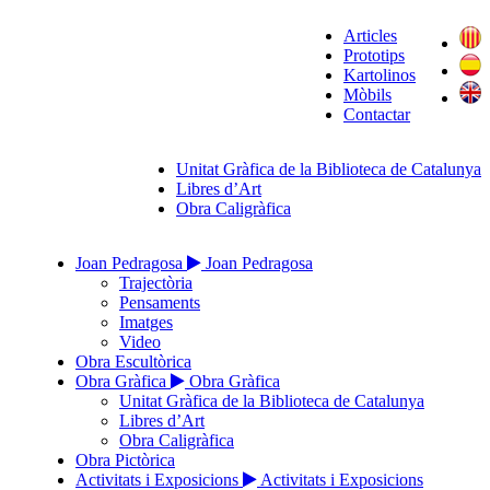
Articles
Prototips
Kartolinos
Mòbils
Contactar
Unitat Gràfica de la Biblioteca de Catalunya
Libres d’Art
Obra Caligràfica
Joan Pedragosa
Joan Pedragosa
Trajectòria
Pensaments
Imatges
Video
Obra Escultòrica
Obra Gràfica
Obra Gràfica
Unitat Gràfica de la Biblioteca de Catalunya
Libres d’Art
Obra Caligràfica
Obra Pictòrica
Activitats i Exposicions
Activitats i Exposicions