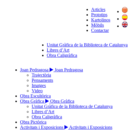
Articles
Prototips
Kartolinos
Mòbils
Contactar
Unitat Gràfica de la Biblioteca de Catalunya
Libres d’Art
Obra Caligràfica
Joan Pedragosa
Joan Pedragosa
Trajectòria
Pensaments
Imatges
Video
Obra Escultòrica
Obra Gràfica
Obra Gràfica
Unitat Gràfica de la Biblioteca de Catalunya
Libres d’Art
Obra Caligràfica
Obra Pictòrica
Activitats i Exposicions
Activitats i Exposicions