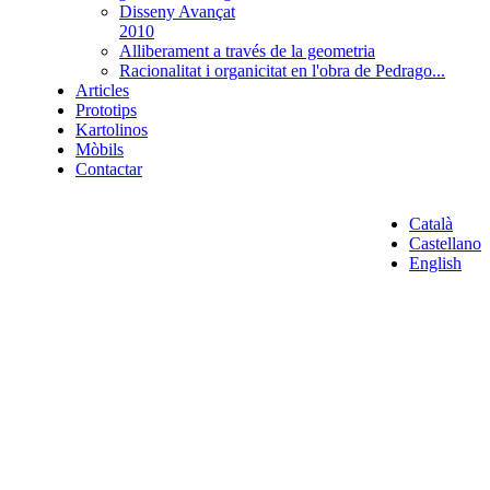
Disseny Avançat
2010
Alliberament a través de la geometria
Racionalitat i organicitat en l'obra de Pedrago...
Articles
Prototips
Kartolinos
Mòbils
Contactar
Català
Castellano
English