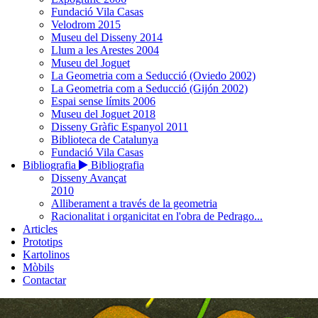
Fundació Vila Casas
Velodrom 2015
Museu del Disseny 2014
Llum a les Arestes 2004
Museu del Joguet
La Geometria com a Seducció (Oviedo 2002)
La Geometria com a Seducció (Gijón 2002)
Espai sense límits 2006
Museu del Joguet 2018
Disseny Gràfic Espanyol 2011
Biblioteca de Catalunya
Fundació Vila Casas
Bibliografia
Bibliografia
Disseny Avançat
2010
Alliberament a través de la geometria
Racionalitat i organicitat en l'obra de Pedrago...
Articles
Prototips
Kartolinos
Mòbils
Contactar