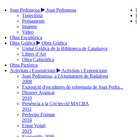
Joan Pedragosa
Joan Pedragosa
Trajectòria
Pensaments
Imatges
Video
Obra Escultòrica
Obra Gràfica
Obra Gràfica
Unitat Gràfica de la Biblioteca de Catalunya
Libres d’Art
Obra Caligràfica
Obra Pictòrica
Activitats i Exposicions
Activitats i Exposicions
Joan Pedragosa, a l'Ajuntament de Badalona
2008
Exposició d'escultures de sobretaula de Joan Pedra...
Disseny Avançat
2010
Presència a la Col·lecció MACBA
2011
Perfectio Formae
2014
Espai Volart
2015
Expogràfic 2006