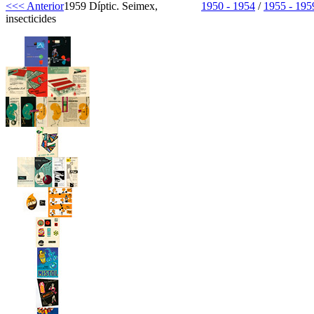
<<< Anterior
1959 Díptic. Seimex,
1950 - 1954
/
1955 - 195
insecticides