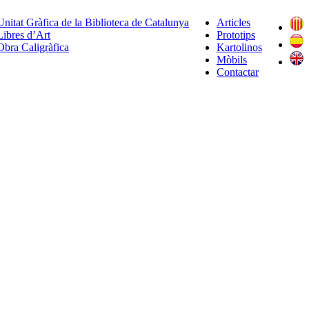
Unitat Gràfica de la Biblioteca de Catalunya
Articles
Libres d’Art
Prototips
Obra Caligràfica
Kartolinos
Mòbils
Contactar