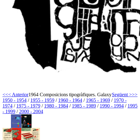
<<< Anterior
1964 Composicions tipogràfiques. Galaxy
Següent >>>
1950 - 1954
/
1955 - 1959
/
1960 - 1964
/
1965 - 1969
/
1970 -
1974
/
1975 - 1979
/
1980 - 1984
/
1985 - 1989
/
1990 - 1994
/
1995
- 1999
/
2000 - 2004