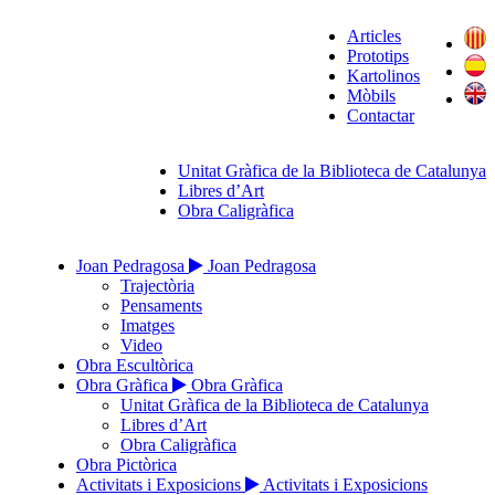
Articles
Prototips
Kartolinos
Mòbils
Contactar
Unitat Gràfica de la Biblioteca de Catalunya
Libres d’Art
Obra Caligràfica
Joan Pedragosa
Joan Pedragosa
Trajectòria
Pensaments
Imatges
Video
Obra Escultòrica
Obra Gràfica
Obra Gràfica
Unitat Gràfica de la Biblioteca de Catalunya
Libres d’Art
Obra Caligràfica
Obra Pictòrica
Activitats i Exposicions
Activitats i Exposicions