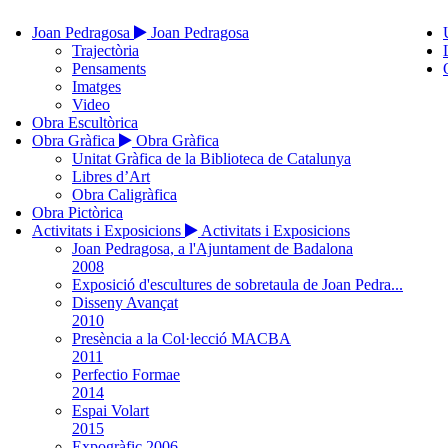
Joan Pedragosa
Joan Pedragosa
Trajectòria
Pensaments
Imatges
Video
Obra Escultòrica
Obra Gràfica
Obra Gràfica
Unitat Gràfica de la Biblioteca de Catalunya
Libres d’Art
Obra Caligràfica
Obra Pictòrica
Activitats i Exposicions
Activitats i Exposicions
Joan Pedragosa, a l'Ajuntament de Badalona
2008
Exposició d'escultures de sobretaula de Joan Pedra...
Disseny Avançat
2010
Presència a la Col·lecció MACBA
2011
Perfectio Formae
2014
Espai Volart
2015
Expogràfic 2006