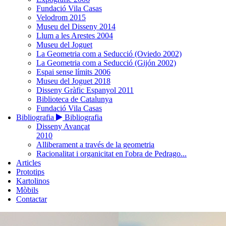
Fundació Vila Casas
Velodrom 2015
Museu del Disseny 2014
Llum a les Arestes 2004
Museu del Joguet
La Geometria com a Seducció (Oviedo 2002)
La Geometria com a Seducció (Gijón 2002)
Espai sense límits 2006
Museu del Joguet 2018
Disseny Gràfic Espanyol 2011
Biblioteca de Catalunya
Fundació Vila Casas
Bibliografia
Bibliografia
Disseny Avançat
2010
Alliberament a través de la geometria
Racionalitat i organicitat en l'obra de Pedrago...
Articles
Prototips
Kartolinos
Mòbils
Contactar