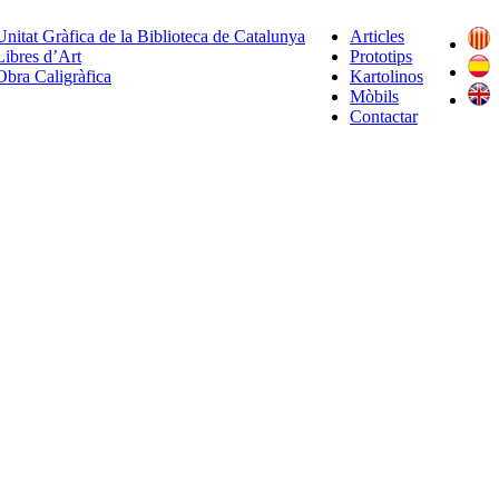
Unitat Gràfica de la Biblioteca de Catalunya
Articles
Libres d’Art
Prototips
Obra Caligràfica
Kartolinos
Mòbils
Contactar