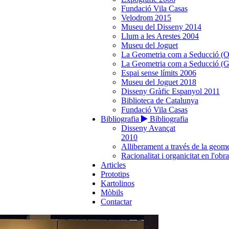
Fundació Vila Casas
Velodrom 2015
Museu del Disseny 2014
Llum a les Arestes 2004
Museu del Joguet
La Geometria com a Seducció (O
La Geometria com a Seducció (G
Espai sense límits 2006
Museu del Joguet 2018
Disseny Gràfic Espanyol 2011
Biblioteca de Catalunya
Fundació Vila Casas
Bibliografia
Bibliografia
Disseny Avançat
2010
Alliberament a través de la geome
Racionalitat i organicitat en l'obr
Articles
Prototips
Kartolinos
Mòbils
Contactar