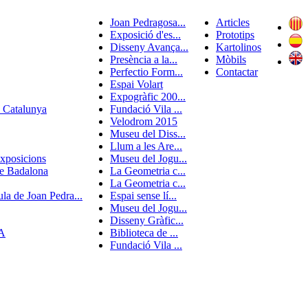
Joan Pedragosa...
Articles
Exposició d'es...
Prototips
Disseny Avança...
Kartolinos
Presència a la...
Mòbils
Perfectio Form...
Contactar
Espai Volart
Expogràfic 200...
e Catalunya
Fundació Vila ...
Velodrom 2015
Museu del Diss...
Llum a les Are...
Exposicions
Museu del Jogu...
de Badalona
La Geometria c...
La Geometria c...
ula de Joan Pedra...
Espai sense lí...
Museu del Jogu...
Disseny Gràfic...
BA
Biblioteca de ...
Fundació Vila ...