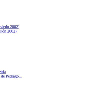
viedo 2002)
ijón 2002)
tria
a de Pedrago...