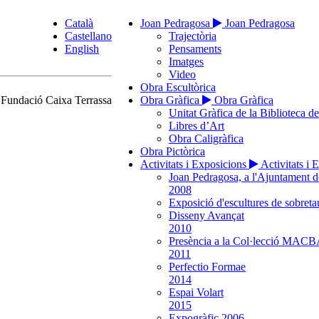
Català
Joan Pedragosa
Joan Pedragosa
Castellano
Trajectòria
English
Pensaments
Imatges
Video
Obra Escultòrica
 Fundació Caixa Terrassa
Obra Gràfica
Obra Gràfica
Unitat Gràfica de la Biblioteca d
Libres d’Art
Obra Caligràfica
Obra Pictòrica
Activitats i Exposicions
Activitats i 
Joan Pedragosa, a l'Ajuntament 
2008
Exposició d'escultures de sobreta
Disseny Avançat
2010
Presència a la Col·lecció MAC
2011
Perfectio Formae
2014
Espai Volart
2015
Expogràfic 2006