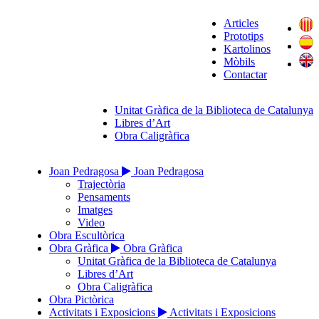
Articles
Prototips
Kartolinos
Mòbils
Contactar
Unitat Gràfica de la Biblioteca de Catalunya
Libres d’Art
Obra Caligràfica
Joan Pedragosa
Joan Pedragosa
Trajectòria
Pensaments
Imatges
Video
Obra Escultòrica
Obra Gràfica
Obra Gràfica
Unitat Gràfica de la Biblioteca de Catalunya
Libres d’Art
Obra Caligràfica
Obra Pictòrica
Activitats i Exposicions
Activitats i Exposicions