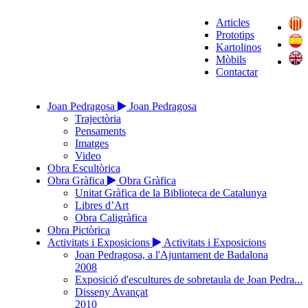
Articles
Prototips
Kartolinos
Mòbils
Contactar
Joan Pedragosa
Joan Pedragosa
Trajectòria
Pensaments
Imatges
Video
Obra Escultòrica
Obra Gràfica
Obra Gràfica
Unitat Gràfica de la Biblioteca de Catalunya
Libres d’Art
Obra Caligràfica
Obra Pictòrica
Activitats i Exposicions
Activitats i Exposicions
Joan Pedragosa, a l'Ajuntament de Badalona
2008
Exposició d'escultures de sobretaula de Joan Pedra...
Disseny Avançat
2010