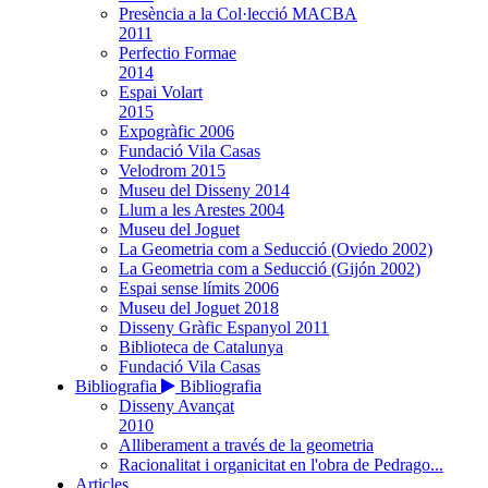
Presència a la Col·lecció MACBA
2011
Perfectio Formae
2014
Espai Volart
2015
Expogràfic 2006
Fundació Vila Casas
Velodrom 2015
Museu del Disseny 2014
Llum a les Arestes 2004
Museu del Joguet
La Geometria com a Seducció (Oviedo 2002)
La Geometria com a Seducció (Gijón 2002)
Espai sense límits 2006
Museu del Joguet 2018
Disseny Gràfic Espanyol 2011
Biblioteca de Catalunya
Fundació Vila Casas
Bibliografia
Bibliografia
Disseny Avançat
2010
Alliberament a través de la geometria
Racionalitat i organicitat en l'obra de Pedrago...
Articles