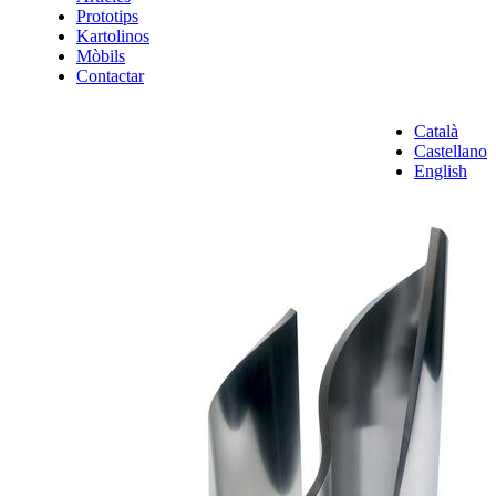
Prototips
Kartolinos
Mòbils
Contactar
Català
Castellano
English