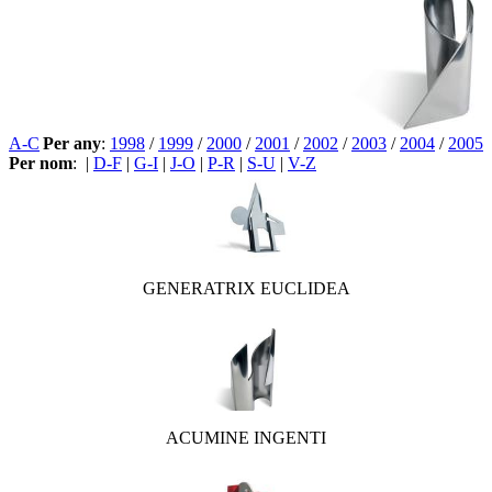
A-C
Per any
:
1998
/
1999
/
2000
/
2001
/
2002
/
2003
/
2004
/
2005
Per nom
:
|
D-F
|
G-I
|
J-O
|
P-R
|
S-U
|
V-Z
GENERATRIX EUCLIDEA
ACUMINE INGENTI