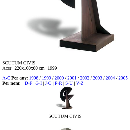
SCUTUM CIVIS
Acer | 220x160x80 cm | 1999
A-C
Per any
:
1998
/
1999
/
2000
/
2001
/
2002
/
2003
/
2004
/
2005
Per nom
:
|
D-F
|
G-I
|
J-O
|
P-R
|
S-U
|
V-Z
SCUTUM CIVIS