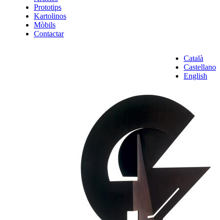
Prototips
Kartolinos
Mòbils
Contactar
Català
Castellano
English