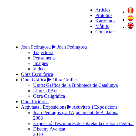
Articles
Prototips
Kartolinos
Mòbils
Contactar
Joan Pedragosa
Joan Pedragosa
Trajectòria
Pensaments
Imatges
Video
Obra Escultòrica
Obra Gràfica
Obra Gràfica
Unitat Gràfica de la Biblioteca de Catalunya
Libres d’Art
Obra Caligràfica
Obra Pictòrica
Activitats i Exposicions
Activitats i Exposicions
Joan Pedragosa, a l'Ajuntament de Badalona
2008
Exposició d'escultures de sobretaula de Joan Pedra...
Disseny Avançat
2010