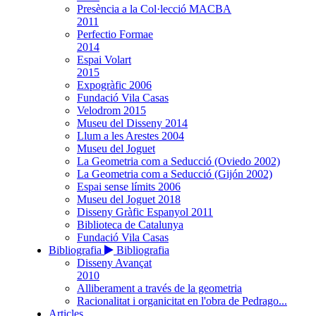
Presència a la Col·lecció MACBA
2011
Perfectio Formae
2014
Espai Volart
2015
Expogràfic 2006
Fundació Vila Casas
Velodrom 2015
Museu del Disseny 2014
Llum a les Arestes 2004
Museu del Joguet
La Geometria com a Seducció (Oviedo 2002)
La Geometria com a Seducció (Gijón 2002)
Espai sense límits 2006
Museu del Joguet 2018
Disseny Gràfic Espanyol 2011
Biblioteca de Catalunya
Fundació Vila Casas
Bibliografia
Bibliografia
Disseny Avançat
2010
Alliberament a través de la geometria
Racionalitat i organicitat en l'obra de Pedrago...
Articles