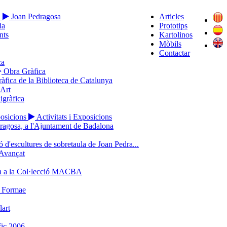
a
Joan Pedragosa
Articles
ia
Prototips
nts
Kartolinos
Mòbils
Contactar
ca
Obra Gràfica
ràfica de la Biblioteca de Catalunya
’Art
igràfica
posicions
Activitats i Exposicions
ragosa, a l'Ajuntament de Badalona
 d'escultures de sobretaula de Joan Pedra...
Avançat
a a la Col·lecció MACBA
o Formae
lart
ic 2006