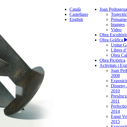
Català
Joan Pedragos
Castellano
Trajectòr
English
Pensame
Imatges
Video
Obra Escultòri
Obra Gràfica
Unitat G
Libres d
Obra Cal
Obra Pictòrica
Activitats i Ex
Joan Ped
2008
Exposició
Disseny 
2010
Presènci
2011
Perfecti
2014
Espai Vo
2015
Expogràf