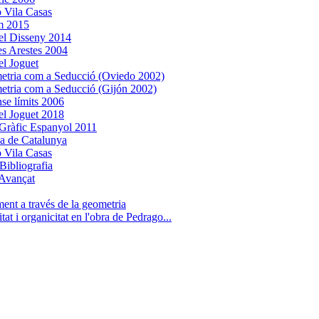
 Vila Casas
m 2015
el Disseny 2014
es Arestes 2004
l Joguet
tria com a Seducció (Oviedo 2002)
tria com a Seducció (Gijón 2002)
nse límits 2006
l Joguet 2018
Gràfic Espanyol 2011
ca de Catalunya
 Vila Casas
Bibliografia
Avançat
ent a través de la geometria
tat i organicitat en l'obra de Pedrago...