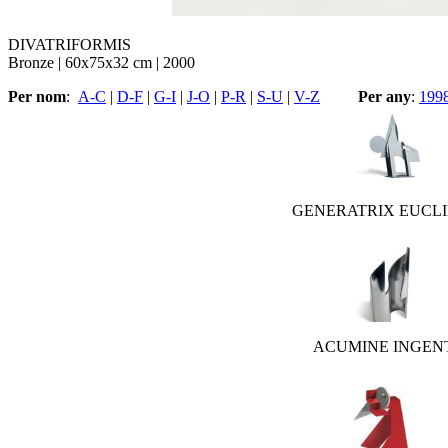
DIVATRIFORMIS
Bronze | 60x75x32 cm | 2000
Per nom
:
A-C
|
D-F
|
G-I
|
J-O
|
P-R
|
S-U
|
V-Z
Per any
:
199
GENERATRIX EUCL
ACUMINE INGEN