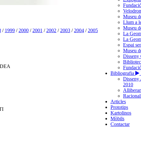
Fundació
Velodro
Museu d
Llum a l
Museu de
8
/
1999
/
2000
/
2001
/
2002
/
2003
/
2004
/
2005
La Geome
La Geome
Espai se
Museu de
Disseny 
Bibliote
IDEA
Fundació
Bibliografia
Disseny 
2010
Alliberam
Racionali
Articles
Prototips
TI
Kartolinos
Mòbils
Contactar