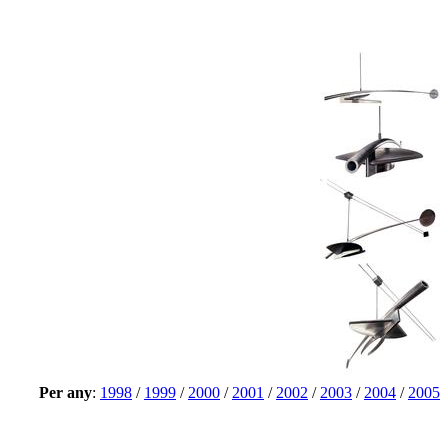
Per any
:
1998
/
1999
/
2000
/
2001
/
2002
/
2003
/
2004
/
2005