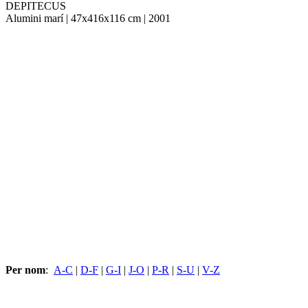
DEPITECUS
Alumini marí | 47x416x116 cm | 2001
Per nom
:
A-C
|
D-F
|
G-I
|
J-O
|
P-R
|
S-U
|
V-Z