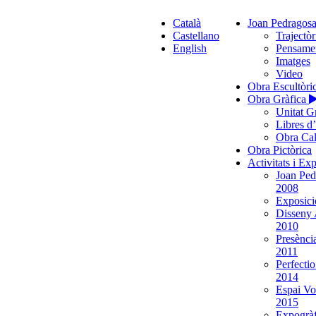
Català
Joan Pedragos
Castellano
Trajectòr
English
Pensame
Imatges
Video
Obra Escultòri
Obra Gràfica
Unitat G
Libres d
Obra Cal
Obra Pictòrica
Activitats i Ex
Joan Ped
2008
Exposició
Disseny 
2010
Presènci
2011
Perfecti
2014
Espai Vo
2015
Expogràf