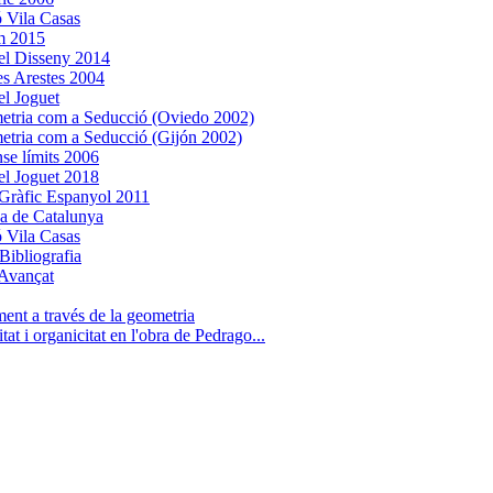
 Vila Casas
m 2015
el Disseny 2014
es Arestes 2004
l Joguet
tria com a Seducció (Oviedo 2002)
tria com a Seducció (Gijón 2002)
nse límits 2006
l Joguet 2018
Gràfic Espanyol 2011
ca de Catalunya
 Vila Casas
Bibliografia
Avançat
ent a través de la geometria
tat i organicitat en l'obra de Pedrago...