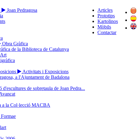
a
Joan Pedragosa
Articles
ia
Prototips
nts
Kartolinos
Mòbils
Contactar
ca
Obra Gràfica
ràfica de la Biblioteca de Catalunya
’Art
igràfica
posicions
Activitats i Exposicions
ragosa, a l'Ajuntament de Badalona
 d'escultures de sobretaula de Joan Pedra...
Avançat
a a la Col·lecció MACBA
o Formae
lart
ic 2006