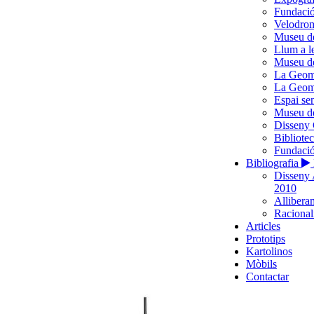
Fundació
Velodro
Museu d
Llum a l
Museu de
La Geome
La Geome
Espai se
Museu de
Disseny 
Bibliote
Fundació
Bibliografia
Disseny 
2010
Alliberam
Racionali
Articles
Prototips
Kartolinos
Mòbils
Contactar