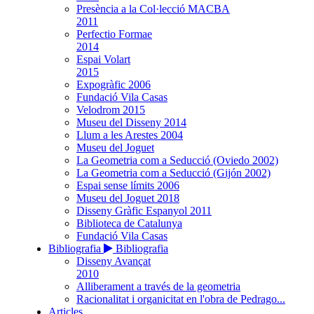
Presència a la Col·lecció MACBA
2011
Perfectio Formae
2014
Espai Volart
2015
Expogràfic 2006
Fundació Vila Casas
Velodrom 2015
Museu del Disseny 2014
Llum a les Arestes 2004
Museu del Joguet
La Geometria com a Seducció (Oviedo 2002)
La Geometria com a Seducció (Gijón 2002)
Espai sense límits 2006
Museu del Joguet 2018
Disseny Gràfic Espanyol 2011
Biblioteca de Catalunya
Fundació Vila Casas
Bibliografia
Bibliografia
Disseny Avançat
2010
Alliberament a través de la geometria
Racionalitat i organicitat en l'obra de Pedrago...
Articles