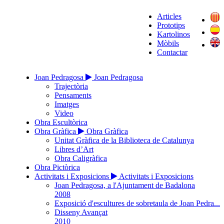
Articles
Prototips
Kartolinos
Mòbils
Contactar
Joan Pedragosa
Joan Pedragosa
Trajectòria
Pensaments
Imatges
Video
Obra Escultòrica
Obra Gràfica
Obra Gràfica
Unitat Gràfica de la Biblioteca de Catalunya
Libres d’Art
Obra Caligràfica
Obra Pictòrica
Activitats i Exposicions
Activitats i Exposicions
Joan Pedragosa, a l'Ajuntament de Badalona
2008
Exposició d'escultures de sobretaula de Joan Pedra...
Disseny Avançat
2010