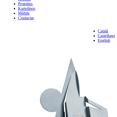
Prototips
Kartolinos
Mòbils
Contactar
Català
Castellano
English