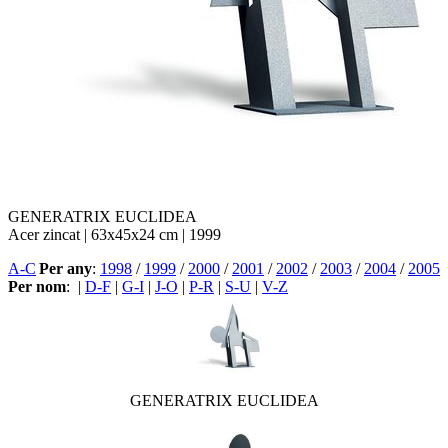
GENERATRIX EUCLIDEA
Acer zincat | 63x45x24 cm | 1999
A-C
Per any
:
1998
/
1999
/
2000
/
2001
/
2002
/
2003
/
2004
/
2005
Per nom
:
|
D-F
|
G-I
|
J-O
|
P-R
|
S-U
|
V-Z
GENERATRIX EUCLIDEA