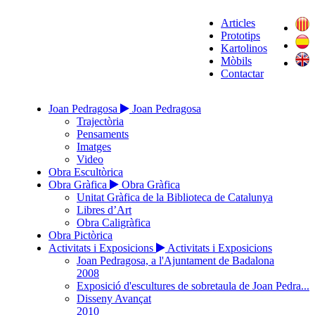
Articles
Prototips
Kartolinos
Mòbils
Contactar
Joan Pedragosa
Joan Pedragosa
Trajectòria
Pensaments
Imatges
Video
Obra Escultòrica
Obra Gràfica
Obra Gràfica
Unitat Gràfica de la Biblioteca de Catalunya
Libres d’Art
Obra Caligràfica
Obra Pictòrica
Activitats i Exposicions
Activitats i Exposicions
Joan Pedragosa, a l'Ajuntament de Badalona
2008
Exposició d'escultures de sobretaula de Joan Pedra...
Disseny Avançat
2010