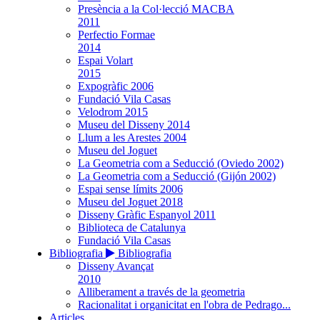
Presència a la Col·lecció MACBA
2011
Perfectio Formae
2014
Espai Volart
2015
Expogràfic 2006
Fundació Vila Casas
Velodrom 2015
Museu del Disseny 2014
Llum a les Arestes 2004
Museu del Joguet
La Geometria com a Seducció (Oviedo 2002)
La Geometria com a Seducció (Gijón 2002)
Espai sense límits 2006
Museu del Joguet 2018
Disseny Gràfic Espanyol 2011
Biblioteca de Catalunya
Fundació Vila Casas
Bibliografia
Bibliografia
Disseny Avançat
2010
Alliberament a través de la geometria
Racionalitat i organicitat en l'obra de Pedrago...
Articles