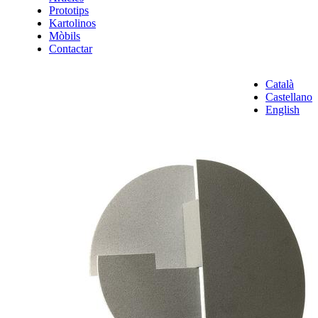
Prototips
Kartolinos
Mòbils
Contactar
Català
Castellano
English