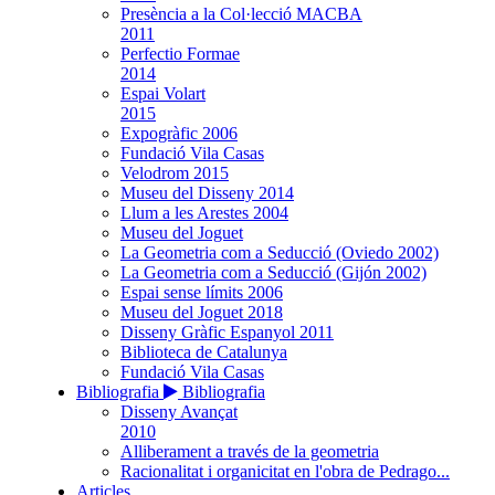
Presència a la Col·lecció MACBA
2011
Perfectio Formae
2014
Espai Volart
2015
Expogràfic 2006
Fundació Vila Casas
Velodrom 2015
Museu del Disseny 2014
Llum a les Arestes 2004
Museu del Joguet
La Geometria com a Seducció (Oviedo 2002)
La Geometria com a Seducció (Gijón 2002)
Espai sense límits 2006
Museu del Joguet 2018
Disseny Gràfic Espanyol 2011
Biblioteca de Catalunya
Fundació Vila Casas
Bibliografia
Bibliografia
Disseny Avançat
2010
Alliberament a través de la geometria
Racionalitat i organicitat en l'obra de Pedrago...
Articles