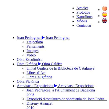
Articles
Prototips
Kartolinos
Mòbils
Contactar
Joan Pedragosa
Joan Pedragosa
Trajectòria
Pensaments
Imatges
Video
Obra Escultòrica
Obra Gràfica
Obra Gràfica
Unitat Gràfica de la Biblioteca de Catalunya
Libres d’Art
Obra Caligràfica
Obra Pictòrica
Activitats i Exposicions
Activitats i Exposicions
Joan Pedragosa, a l'Ajuntament de Badalona
2008
Exposició d'escultures de sobretaula de Joan Pedra...
Disseny Avançat
2010