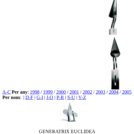
A-C
Per any
:
1998
/
1999
/
2000
/
2001
/
2002
/
2003
/
2004
/
2005
Per nom
:
|
D-F
|
G-I
|
J-O
|
P-R
|
S-U
|
V-Z
GENERATRIX EUCLIDEA