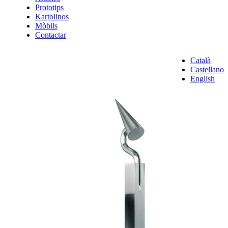
Prototips
Kartolinos
Mòbils
Contactar
Català
Castellano
English