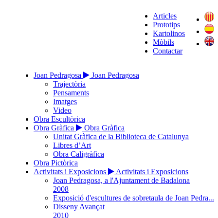
Articles
Prototips
Kartolinos
Mòbils
Contactar
Joan Pedragosa
Joan Pedragosa
Trajectòria
Pensaments
Imatges
Video
Obra Escultòrica
Obra Gràfica
Obra Gràfica
Unitat Gràfica de la Biblioteca de Catalunya
Libres d’Art
Obra Caligràfica
Obra Pictòrica
Activitats i Exposicions
Activitats i Exposicions
Joan Pedragosa, a l'Ajuntament de Badalona
2008
Exposició d'escultures de sobretaula de Joan Pedra...
Disseny Avançat
2010