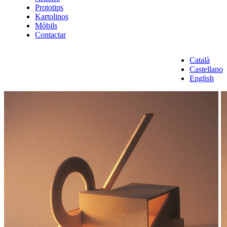
Prototips
Kartolinos
Mòbils
Contactar
Català
Castellano
English