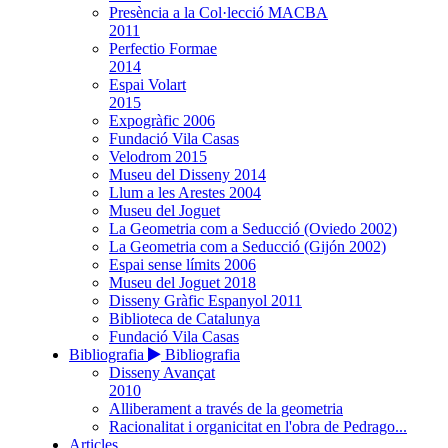
Presència a la Col·lecció MACBA
2011
Perfectio Formae
2014
Espai Volart
2015
Expogràfic 2006
Fundació Vila Casas
Velodrom 2015
Museu del Disseny 2014
Llum a les Arestes 2004
Museu del Joguet
La Geometria com a Seducció (Oviedo 2002)
La Geometria com a Seducció (Gijón 2002)
Espai sense límits 2006
Museu del Joguet 2018
Disseny Gràfic Espanyol 2011
Biblioteca de Catalunya
Fundació Vila Casas
Bibliografia
Bibliografia
Disseny Avançat
2010
Alliberament a través de la geometria
Racionalitat i organicitat en l'obra de Pedrago...
Articles