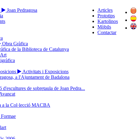
a
Joan Pedragosa
Articles
ia
Prototips
nts
Kartolinos
Mòbils
Contactar
ca
Obra Gràfica
ràfica de la Biblioteca de Catalunya
’Art
igràfica
posicions
Activitats i Exposicions
ragosa, a l'Ajuntament de Badalona
 d'escultures de sobretaula de Joan Pedra...
Avançat
a a la Col·lecció MACBA
o Formae
lart
ic 2006