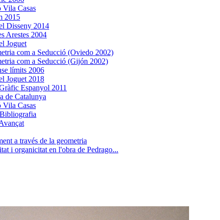
 Vila Casas
m 2015
el Disseny 2014
es Arestes 2004
l Joguet
tria com a Seducció (Oviedo 2002)
tria com a Seducció (Gijón 2002)
nse límits 2006
l Joguet 2018
Gràfic Espanyol 2011
ca de Catalunya
 Vila Casas
Bibliografia
Avançat
ent a través de la geometria
tat i organicitat en l'obra de Pedrago...