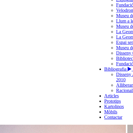
Fundació
Velodro
Museu d
Llum a l
Museu de
La Geome
La Geome
Espai se
Museu de
Disseny 
Bibliote
Fundació
Bibliografia
Disseny 
2010
Alliberam
Racionali
Articles
Prototips
Kartolinos
Mòbils
Contactar