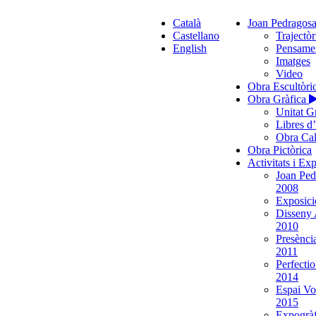
Català
Joan Pedragos
Castellano
Trajectòr
English
Pensame
Imatges
Video
Obra Escultòri
Obra Gràfica
Unitat G
Libres d
Obra Cal
Obra Pictòrica
Activitats i Ex
Joan Ped
2008
Exposició
Disseny 
2010
Presènci
2011
Perfecti
2014
Espai Vo
2015
Expogràf