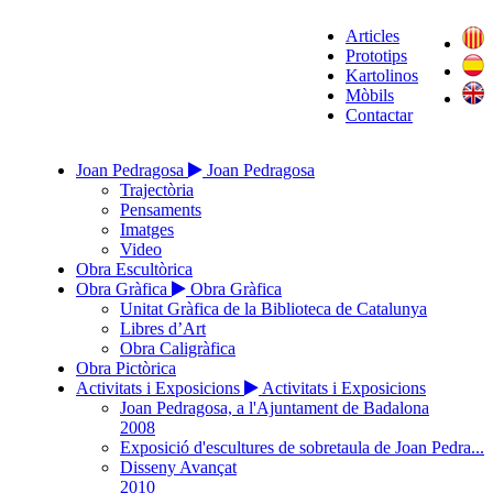
Articles
Prototips
Kartolinos
Mòbils
Contactar
Joan Pedragosa
Joan Pedragosa
Trajectòria
Pensaments
Imatges
Video
Obra Escultòrica
Obra Gràfica
Obra Gràfica
Unitat Gràfica de la Biblioteca de Catalunya
Libres d’Art
Obra Caligràfica
Obra Pictòrica
Activitats i Exposicions
Activitats i Exposicions
Joan Pedragosa, a l'Ajuntament de Badalona
2008
Exposició d'escultures de sobretaula de Joan Pedra...
Disseny Avançat
2010