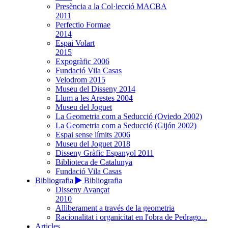
Presència a la Col·lecció MACBA
2011
Perfectio Formae
2014
Espai Volart
2015
Expogràfic 2006
Fundació Vila Casas
Velodrom 2015
Museu del Disseny 2014
Llum a les Arestes 2004
Museu del Joguet
La Geometria com a Seducció (Oviedo 2002)
La Geometria com a Seducció (Gijón 2002)
Espai sense límits 2006
Museu del Joguet 2018
Disseny Gràfic Espanyol 2011
Biblioteca de Catalunya
Fundació Vila Casas
Bibliografia
Bibliografia
Disseny Avançat
2010
Alliberament a través de la geometria
Racionalitat i organicitat en l'obra de Pedrago...
Articles