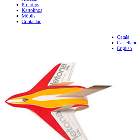
Prototips
Kartolinos
Mòbils
Contactar
Català
Castellano
English