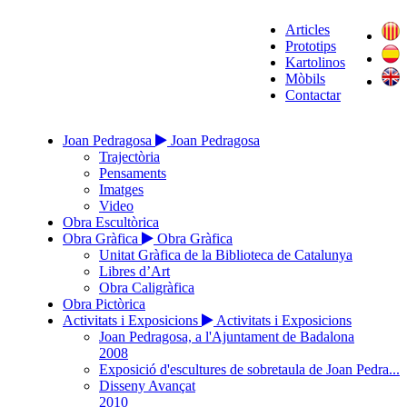
Articles
Prototips
Kartolinos
Mòbils
Contactar
Joan Pedragosa
Joan Pedragosa
Trajectòria
Pensaments
Imatges
Video
Obra Escultòrica
Obra Gràfica
Obra Gràfica
Unitat Gràfica de la Biblioteca de Catalunya
Libres d’Art
Obra Caligràfica
Obra Pictòrica
Activitats i Exposicions
Activitats i Exposicions
Joan Pedragosa, a l'Ajuntament de Badalona
2008
Exposició d'escultures de sobretaula de Joan Pedra...
Disseny Avançat
2010