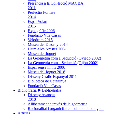
Presència a la Col·lecció MACBA
2011
Perfectio Formae
2014
Espai Volart
2015
Expogràfic 2006
Fundació Vila Casas
Velodrom 2015
Museu del Disseny 2014
Llum a les Arestes 2004
Museu del Joguet
La Geometria com a Seducció (Oviedo 2002)
La Geometria com a Seducció (Gijón 2002)
Espai sense límits 2006
Museu del Joguet 2018
Disseny Gràfic Espanyol 2011
Biblioteca de Catalunya
Fundació Vila Casas
Bibliografia
Bibliografia
Disseny Avançat
2010
Alliberament a través de la geometria
Racionalitat i organicitat en l'obra de Pedrago...
Articles