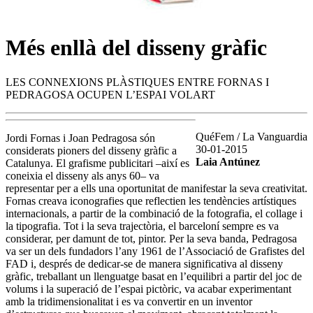
Més enllà del disseny gràfic
LES CONNEXIONS PLÀSTIQUES ENTRE FORNAS I
PEDRAGOSA OCUPEN L’ESPAI VOLART
QuéFem / La Vanguardia
Jordi Fornas i Joan Pedragosa són
30-01-2015
considerats pioners del disseny gràfic a
Laia Antúnez
Catalunya. El grafisme publicitari –així es
coneixia el disseny als anys 60– va
representar per a ells una oportunitat de manifestar la seva creativitat.
Fornas creava iconografies que reflectien les tendències artístiques
internacionals, a partir de la combinació de la fotografia, el collage i
la tipografia. Tot i la seva trajectòria, el barceloní sempre es va
considerar, per damunt de tot, pintor. Per la seva banda, Pedragosa
va ser un dels fundadors l’any 1961 de l’Associació de Grafistes del
FAD i, després de dedicar-se de manera significativa al disseny
gràfic, treballant un llenguatge basat en l’equilibri a partir del joc de
volums i la superació de l’espai pictòric, va acabar experimentant
amb la tridimensionalitat i es va convertir en un inventor