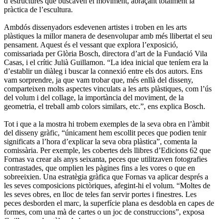
d’estructures que buscaven el moviment, abraçant totalment la
pràctica de l’escultura.
Ambdós dissenyadors esdevenen artistes i troben en les arts
plàstiques la millor manera de desenvolupar amb més llibertat el seu
pensament. Aquest és el vessant que explora l’exposició,
comissariada per Glòria Bosch, directora d’art de la Fundació Vila
Casas, i el crític Julià Guillamon. “La idea inicial que teníem era la
d’establir un diàleg i buscar la connexió entre els dos autors. Ens
vam sorprendre, ja que vam trobar que, més enllà del disseny,
comparteixen molts aspectes vinculats a les arts plàstiques, com l’ús
del volum i del collage, la importància del moviment, de la
geometria, el treball amb colors similars, etc.”, ens explica Bosch.
Tot i que a la mostra hi trobem exemples de la seva obra en l’àmbit
del disseny gràfic, “únicament hem escollit peces que podien tenir
significats a l’hora d’explicar la seva obra plàstica”, comenta la
comissària. Per exemple, les cobertes dels llibres d’Edicions 62 que
Fornas va crear als anys seixanta, peces que utilitzaven fotografies
contrastades, que omplien les pàgines fins a les vores o que en
sobreeixien. Una estratègia gràfica que Fornas va aplicar després a
les seves composicions pictòriques, afegint-hi el volum. “Moltes de
les seves obres, en lloc de teles fan servir portes i finestres. Les
peces desborden el marc, la superfície plana es desdobla en capes de
formes, com una mà de cartes o un joc de construccions”, exposa