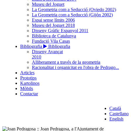
Museu del Joguet
La Geometria com a Seducció (Oviedo 2002)
La Geometria com a Seducció (Gijón 2002)
Espai sense límits 2006
Museu del Joguet 2018
Disseny Gràfic Espanyol 2011
Biblioteca de Catalunya
Fundació Vila Casas
Bibliografia
Bibliografia
Disseny Avançat
2010
Alliberament a través de la geometria
Racionalitat i organicitat en l'obra de Pedrago...
Articles
Prototips
Kartolinos
Mòbils
Contactar
Català
Castellano
English