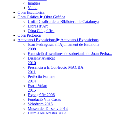
Imatges
Video
Obra Escultòrica
Obra Gràfica
Obra Gràfica
Unitat Gràfica de la Biblioteca de Catalunya
Libres d’Art
Obra Caligràfica
Obra Pictòrica
Activitats i Exposicions
Activitats i Exposicions
Joan Pedragosa, a l'Ajuntament de Badalona
2008
Exposició d'escultures de sobretaula de Joan Pedra...
Disseny Avançat
2010
Presència a la Col·lecció MACBA
2011
Perfectio Formae
2014
Espai Volart
2015
Expogràfic 2006
Fundació Vila Casas
Velodrom 2015
Museu del Disseny 2014
Llum a les Arestes 2004