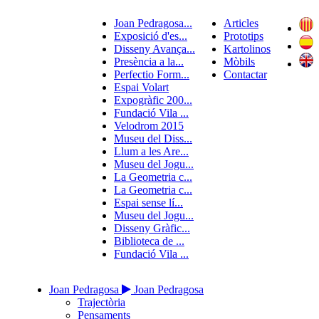
Joan Pedragosa...
Articles
Exposició d'es...
Prototips
Disseny Avança...
Kartolinos
Presència a la...
Mòbils
Perfectio Form...
Contactar
Espai Volart
Expogràfic 200...
Fundació Vila ...
Velodrom 2015
Museu del Diss...
Llum a les Are...
Museu del Jogu...
La Geometria c...
La Geometria c...
Espai sense lí...
Museu del Jogu...
Disseny Gràfic...
Biblioteca de ...
Fundació Vila ...
Joan Pedragosa
Joan Pedragosa
Trajectòria
Pensaments