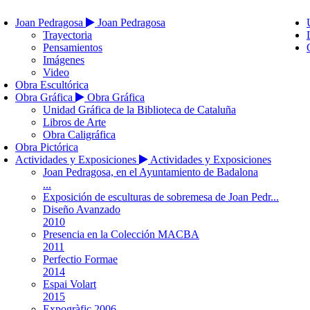
Joan Pedragosa
Joan Pedragosa
Trayectoria
Pensamientos
Imágenes
Video
Obra Escultórica
Obra Gráfica
Obra Gráfica
Unidad Gráfica de la Biblioteca de Cataluña
Libros de Arte
Obra Caligráfica
Obra Pictórica
Actividades y Exposiciones
Actividades y Exposiciones
Joan Pedragosa, en el Ayuntamiento de Badalona
...
Exposición de esculturas de sobremesa de Joan Pedr...
Diseño Avanzado
2010
Presencia en la Colección MACBA
2011
Perfectio Formae
2014
Espai Volart
2015
Expogràfic 2006